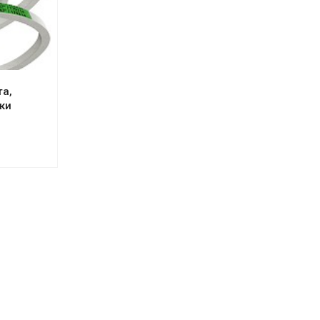
а,
ки