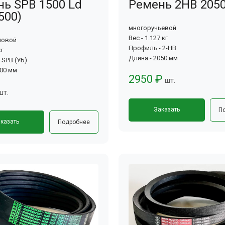
ь SPB 1500 Ld
Ремень 2HB 2050
500)
многоручьевой
Вес - 1.127 кг
новой
Профиль - 2-HB
кг
Длина - 2050 мм
 SPB (УБ)
500 мм
2950 ₽
шт.
шт.
Заказать
П
казать
Подробнее