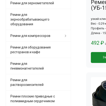
Ремен
Ремни для зернометателей
(УБ-1
Ремни для
узкий кли
зернообрабатывающего
Вес - 0.29 
оборудования
Профиль -
Длина - 1
Ремни для компрессоров
492 ₽
Ремни для оборудования
ресторанов и кафе
За
Ремни для
пневмонагнетателей
Ремни для
растворосмесителей
Ремни плоские приводные с
полиамидным сердечником