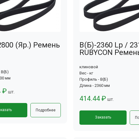
2800 (Яр.) Ремень
В(Б)-2360 Lp / 23
RUBYCON Ремен
клиновой
 В(Б)
Вес - кг
800 мм
Профиль - В(Б)
Длина - 2360 мм
4 ₽
шт.
414.44 ₽
шт.
казать
Подробнее
Заказать
П