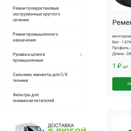
Ремни полиуретановые
экструзионные круглого
сечения
Ремен
Ремни промышленного
многоруч
назначения
Вес - 1.674
Профиль -
Длина - 2
Рукава и шланги
промышленные
1 ₽
шт.
Сальники, манжеты для С/Х
техники
За
Фильтры для
пневмонагнетателей