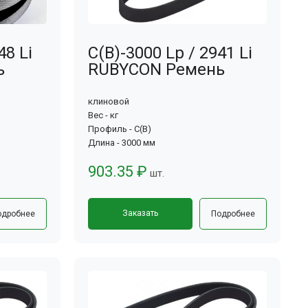
48 Li
С(В)-3000 Lp / 2941 Li
ь
RUBYCON Ремень
клиновой
Вес - кг
Профиль - С(В)
Длина - 3000 мм
903.35 ₽
шт.
Заказать
одробнее
Подробнее