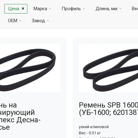
Цена
Марка
Профиль
Длина, мм
Вес
OEM
Завод
нь на
Ремень SPB 1600
чирующий
(УБ-1600; 620138
лекс Десна-
сье
узкий клиновой
Вес - 0.31 кг