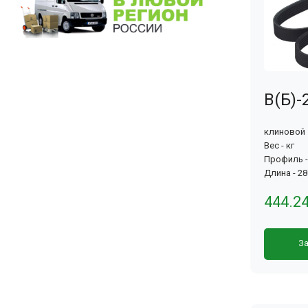
В(Б)-
клиновой
Вес - кг
Профиль -
Длина - 2
444.2
За