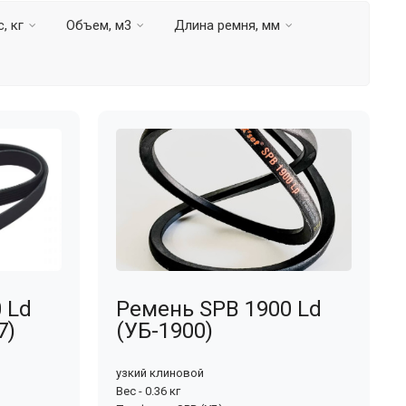
, кг
Объем, м3
Длина ремня, мм
 Ld
Ремень SPB 1900 Ld
7)
(УБ-1900)
узкий клиновой
Вес - 0.36 кг