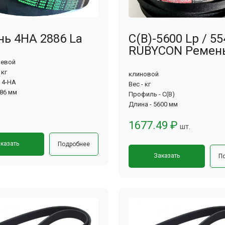
ь 4HA 2886 La
С(В)-5600 Lp / 55
RUBYCON Ремен
ьевой
 кг
клиновой
 4-HA
Вес - кг
886 мм
Профиль - С(В)
Длина - 5600 мм
1677.49 ₽
шт.
казать
Подробнее
Заказать
П