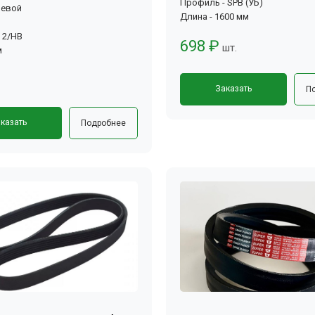
Профиль - SPB (УБ)
ьевой
Длина - 1600 мм
 2/HB
698 ₽
шт.
м
Заказать
П
казать
Подробнее