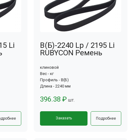
15 Li
В(Б)-2240 Lp / 2195 Li
ь
RUBYCON Ремень
клиновой
Вес - кг
Профиль - В(Б)
Длина - 2240 мм
396.38 ₽
шт.
Заказать
одробнее
Подробнее