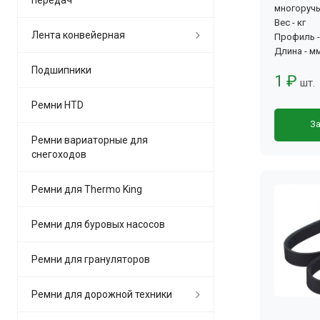
многоруч
Вес - кг
Лента конвейерная
Профиль -
Длина - м
Подшипники
1 ₽
шт.
Ремни HTD
За
Ремни вариаторные для
снегоходов
Ремни для Thermo King
Ремни для буровых насосов
Ремни для грануляторов
Ремни для дорожной техники