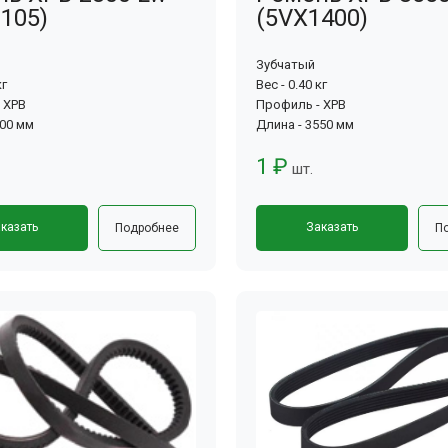
105)
(5VX1400)
Зубчатый
кг
Вес - 0.40 кг
 XPB
Профиль - XPB
800 мм
Длина - 3550 мм
1 ₽
шт.
казать
Заказать
Подробнее
П