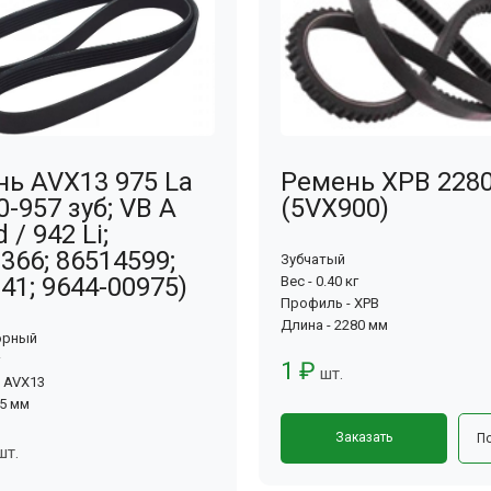
ь AVX13 975 La
Ремень XPB 228
0-957 зуб; VB A
(5VX900)
 / 942 Li;
366; 86514599;
Зубчатый
41; 9644-00975)
Вес - 0.40 кг
Профиль - XPB
Длина - 2280 мм
орный
1 ₽
шт.
 AVX13
75 мм
Заказать
П
шт.