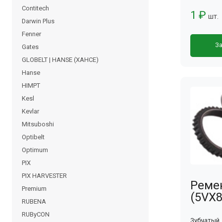
Contitech
1 ₽
шт.
Darwin Plus
Fenner
За
Gates
GLOBELT | HANSE (ХАНСЕ)
Hanse
HIMPT
Kesl
Kevlar
Mitsuboshi
Optibelt
Optimum
PIX
PIX HARVESTER
Реме
Premium
(5VX8
RUBENA
RUByCON
Зубчатый