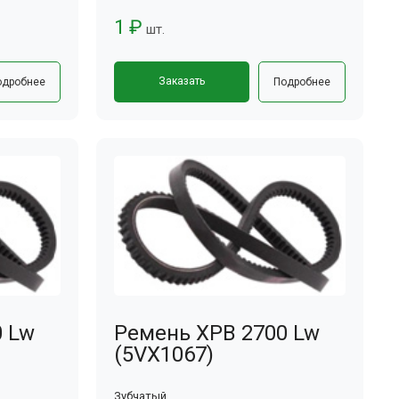
1 ₽
шт.
Заказать
одробнее
Подробнее
0 Lw
Ремень XPB 2700 Lw
(5VX1067)
Зубчатый