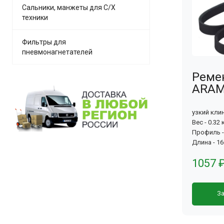
Сальники, манжеты для С/Х
техники
Фильтры для
пневмонагнетателей
Ремен
ARAMI
узкий кли
Вес - 0.32 
Профиль -
Длина - 1
1057 
За