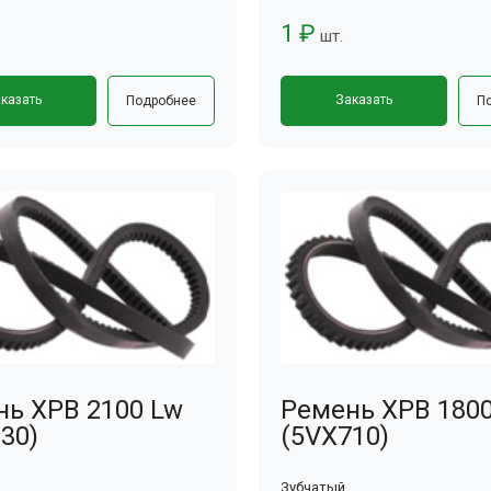
1 ₽
шт.
казать
Заказать
Подробнее
П
нь XPB 2100 Lw
Ремень XPB 180
30)
(5VX710)
Зубчатый