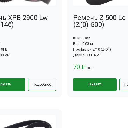
нь XPB 2900 Lw
Ремень Z 500 Ld
146)
(Z(0)-500)
клиновой
кг
Вес - 0.03 кг
 XPB
Профиль - Z/10 (Z(О))
900 мм
Длина - 500 мм
70 ₽
шт.
казать
Заказать
Подробнее
П