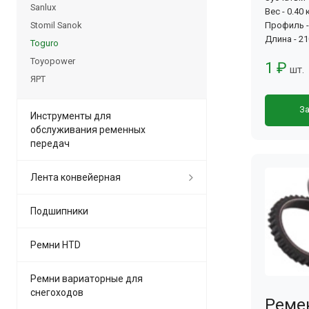
Sanlux
Вес - 0.40 
Stomil Sanok
Профиль -
Длина - 2
Toguro
Toyopower
1 ₽
шт.
ЯРТ
За
Инструменты для
обслуживания ременных
передач
Лента конвейерная
Подшипники
Ремни HTD
Ремни вариаторные для
снегоходов
Реме