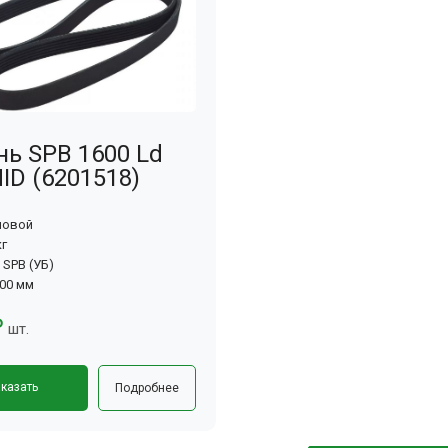
ь SPB 1600 Ld
D (6201518)
новой
кг
 SPB (УБ)
600 мм
₽
шт.
казать
Подробнее