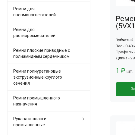
Ремни для
пневмонагнетателей
Реме
(5VX1
Ремни для
растворосмесителей
Зубчатый
Вес - 0.40 
Ремни плоские приводные с
Профиль -
полиамидным сердечником
Длина - 2
1 ₽
Ремни полиуретановые
шт.
экструзионные круглого
сечения
За
Ремни промышленного
назначения
Рукава и шланги
промышленные