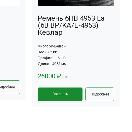
Ремень 6HB 4953 La
(6B BP/KA/E-4953)
Кевлар
многоручьевой
Вес - 7.2 кг
Профиль - 6-HB
Длина - 4953 мм
26000 ₽
шт.
одробнее
Заказать
Подробнее