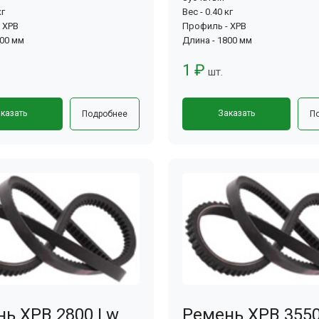
кг
Вес - 0.40 кг
 XPB
Профиль - XPB
100 мм
Длина - 1800 мм
1 ₽
шт.
казать
Заказать
Подробнее
П
нь XPB 2800 Lw
Ремень XPB 355