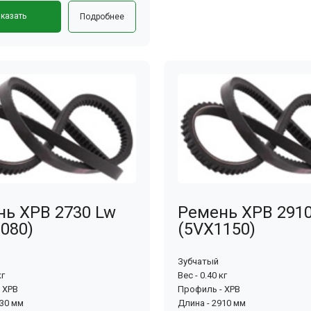
казать
Подробнее
нь XPB 2730 Lw
Ремень XPB 291
080)
(5VX1150)
Зубчатый
кг
Вес - 0.40 кг
 XPB
Профиль - XPB
730 мм
Длина - 2910 мм