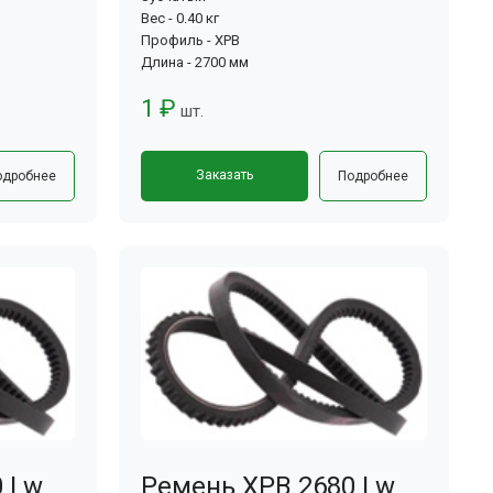
Вес - 0.40 кг
Профиль - XPB
Длина - 2700 мм
1 ₽
шт.
Заказать
одробнее
Подробнее
0 Lw
Ремень XPB 2680 Lw