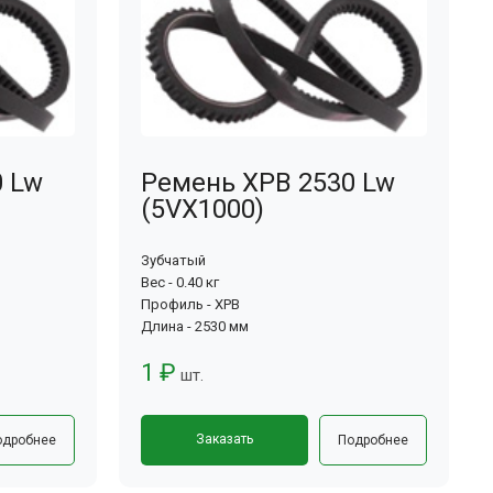
0 Lw
Ремень XPB 2530 Lw
(5VX1000)
Зубчатый
Вес - 0.40 кг
Профиль - XPB
Длина - 2530 мм
1 ₽
шт.
Заказать
одробнее
Подробнее