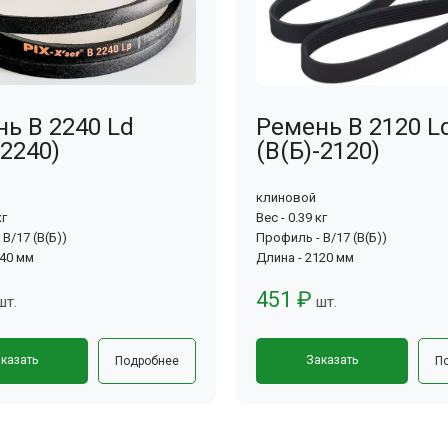
ь B 2240 Ld
Ремень B 2120 L
-2240)
(В(Б)-2120)
клиновой
кг
Вес - 0.39 кг
B/17 (B(Б))
Профиль - B/17 (B(Б))
240 мм
Длина - 2120 мм
451 ₽
шт.
шт.
казать
Заказать
Подробнее
П