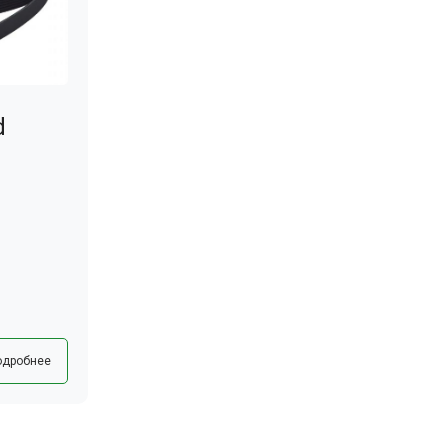
d
одробнее