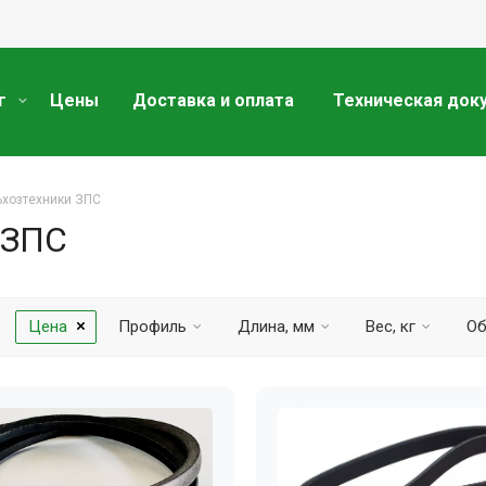
г
Цены
Доставка и оплата
Техническая док
ьхозтехники ЗПС
 ЗПС
Цена
Профиль
Длина, мм
Вес, кг
Об