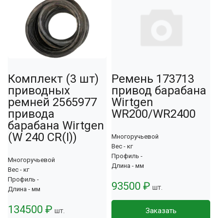
Комплект (3 шт)
Ремень 173713
приводных
привод барабана
ремней 2565977
Wirtgen
привода
WR200/WR2400
барабана Wirtgеn
(W 240 CR(I))
Многоручьевой
Вес - кг
Профиль -
Многоручьевой
Длина - мм
Вес - кг
Профиль -
93500 ₽
шт.
Длина - мм
134500 ₽
шт.
Заказать