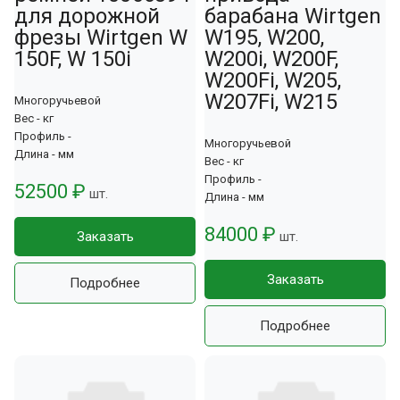
для дoрoжной
барабана Wirtgen
фрезы Wirtgen W
W195, W200,
150F, W 150i
W200i, W200F,
W200Fi, W205,
W207Fi, W215
Многоручьевой
Вес - кг
Профиль -
Многоручьевой
Длина - мм
Вес - кг
Профиль -
52500 ₽
шт.
Длина - мм
84000 ₽
Заказать
шт.
Заказать
Подробнее
Подробнее