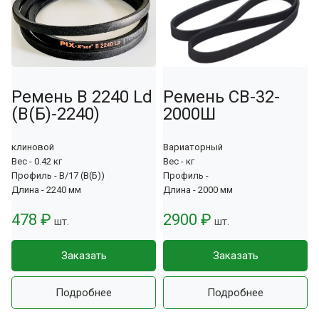
Ремень B 2240 Ld
Ремень СВ-32-
(В(Б)-2240)
2000Ш
клиновой
Вариаторный
Вес - 0.42 кг
Вес - кг
Профиль - B/17 (B(Б))
Профиль -
Длина - 2240 мм
Длина - 2000 мм
478 ₽
2900 ₽
шт.
шт.
Заказать
Заказать
Подробнее
Подробнее