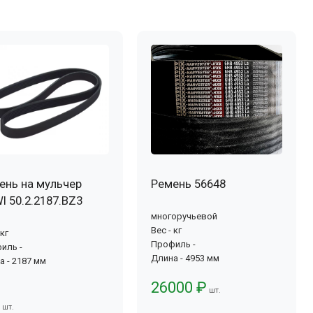
ень на мульчер
Ремень 56648
I 50.2.2187.BZ3
многоручьевой
Вес - кг
 кг
Профиль -
иль -
Длина - 4953 мм
а - 2187 мм
26000 ₽
шт.
шт.