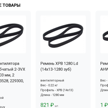
 ТОВАРЫ
нтилятора
Ремень XPB 1280 Ld
Рем
бчатый 2-3VX
(14х13-1280 зуб)
AHW
03 мм, 2
3528, 229300,
вентиляторный
Вес -
Вес - 0.22 кг
Проф
Профиль - XPB (14x13)
Длин
Длина - 1280 мм
вой
821 ₽
1 ₽
шт.
-3VX