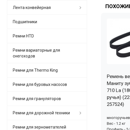
ПОХОЖИЕ
Лента конвейерная
Подшипники
Ремни HTD
Ремни вариаторные для
снегоходов
Ремни для Thermo King
Ремень ве
Маниту зу
Ремни для буровых насосов
710 La (18
ручья) (22
Ремни для грануляторов
257524)
Ремни для дорожной техники
многоручье
Вес - 1.2 кг
Ремни для зернометателей
Профиль - 2