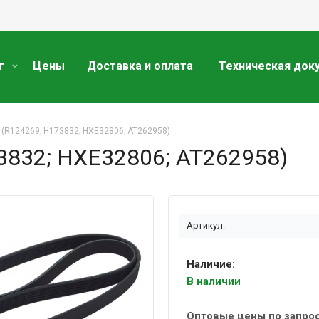
г
Цены
Доставка и оплата
Техническая док
(R124269; H173832; HXE32806; AT262958)
3832; HXE32806; AT262958)
Артикул:
Наличие:
В наличии
Оптовые цены по запро