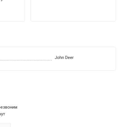
John Deer
резвоним
нут