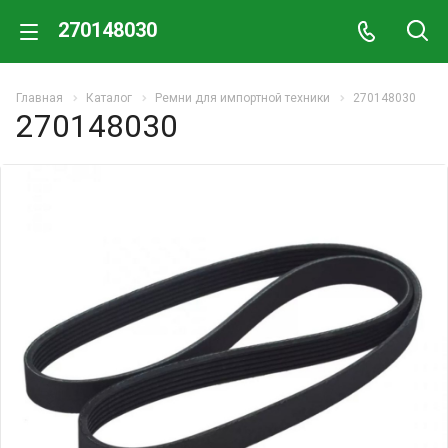
270148030
Главная
Каталог
Ремни для импортной техники
270148030
270148030