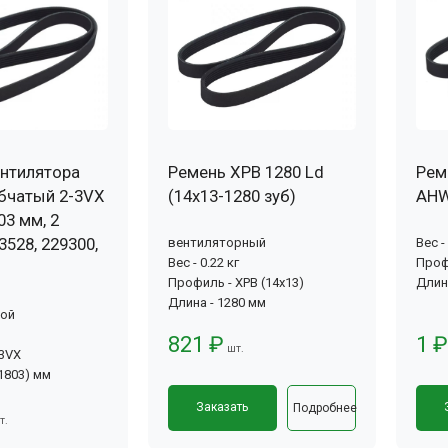
нтилятора
Ремень XPB 1280 Ld
Рем
бчатый 2-3VX
(14х13-1280 зуб)
AHW
03 мм, 2
3528, 229300,
вентиляторный
Вес -
Вес - 0.22 кг
Проф
Профиль - XPB (14x13)
Длин
Длина - 1280 мм
вой
821 ₽
1 ₽
шт.
-3VX
(1803) мм
Заказать
Подробнее
т.