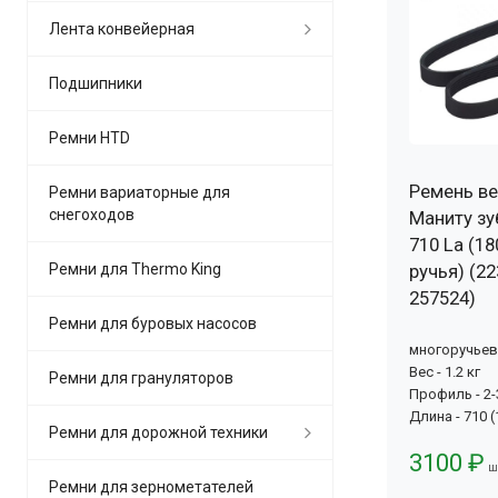
Лента конвейерная
Подшипники
Ремни HTD
Ремень ве
Ремни вариаторные для
снегоходов
Маниту зу
710 La (18
Ремни для Thermo King
ручья) (22
257524)
Ремни для буровых насосов
многоручье
Вес - 1.2 кг
Ремни для грануляторов
Профиль - 2
Длина - 710 
Ремни для дорожной техники
3100 ₽
ш
Ремни для зернометателей