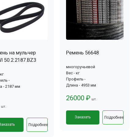
ень на мульчер
Ремень 56648
I 50.2.2187.BZ3
многоручьевой
Вес - кг
 кг
Профиль -
иль -
Длина - 4953 мм
а - 2187 мм
26000 ₽
шт.
шт.
Заказать
Подробнее
Заказать
Подробнее