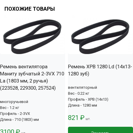
ПОХОЖИЕ ТОВАРЫ
Ремень вентилятора
Ремень XPB 1280 Ld (14х13-
Маниту зубчатый 2-3VX 710
1280 зуб)
La (1803 мм, 2 ручья)
(223528, 229300, 257524)
вентиляторный
Вес - 0.22 кг
Профиль - XPB (14x13)
многоручьевой
Длина - 1280 мм
Вес - 1.2 кг
Профиль - 2-3VX
821 ₽
шт.
Длина - 710 (1803) мм
3100 ₽