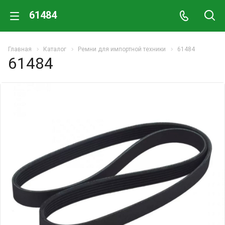
61484
Главная
Каталог
Ремни для импортной техники
61484
61484