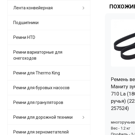
ПОХОЖИЕ
Лента конвейерная
Подшипники
Ремни HTD
Ремни вариаторные для
снегоходов
Ремни для Thermo King
Ремень ве
Маниту зу
Ремни для буровых насосов
710 La (18
ручья) (22
Ремни для грануляторов
257524)
Ремни для дорожной техники
многоручье
Вес - 1.2 кг
Ремни для зернометателей
Профиль - 2