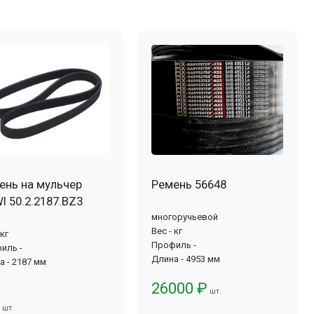
ень на мульчер
Ремень 56648
I 50.2.2187.BZ3
многоручьевой
Вес - кг
 кг
Профиль -
иль -
Длина - 4953 мм
а - 2187 мм
26000 ₽
шт.
шт.