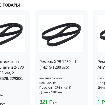
 ТОВАРЫ
нтилятора
Ремень XPB 1280 Ld
Рем
бчатый 2-3VX
(14х13-1280 зуб)
AHW
03 мм, 2
3528, 229300,
вентиляторный
Вес -
Вес - 0.22 кг
Проф
Профиль - XPB (14x13)
Длин
Длина - 1280 мм
вой
821 ₽
1 ₽
шт.
-3VX