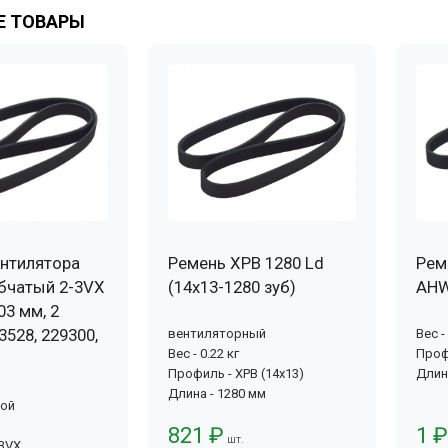
 ТОВАРЫ
нтилятора
Ремень XPB 1280 Ld
Рем
бчатый 2-3VX
(14х13-1280 зуб)
AHW
03 мм, 2
3528, 229300,
вентиляторный
Вес -
Вес - 0.22 кг
Проф
Профиль - XPB (14x13)
Длин
Длина - 1280 мм
вой
821 ₽
1 ₽
шт.
-3VX