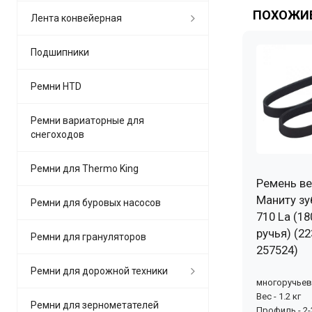
ПОХОЖИЕ
Лента конвейерная
Подшипники
Ремни HTD
Ремни вариаторные для
снегоходов
Ремни для Thermo King
Ремень ве
Маниту зу
Ремни для буровых насосов
710 La (18
ручья) (22
Ремни для грануляторов
257524)
Ремни для дорожной техники
многоручье
Вес - 1.2 кг
Ремни для зернометателей
Профиль - 2