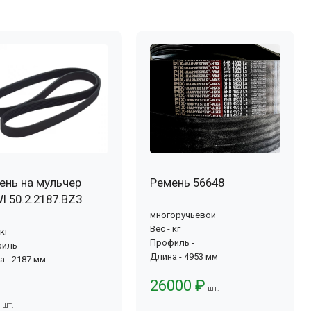
ень на мульчер
Ремень 56648
I 50.2.2187.BZ3
многоручьевой
Вес - кг
 кг
Профиль -
иль -
Длина - 4953 мм
а - 2187 мм
26000 ₽
шт.
шт.