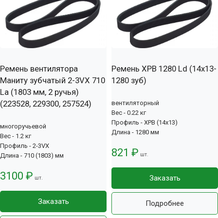
Ремень вентилятора
Ремень XPB 1280 Ld (14х13-
Маниту зубчатый 2-3VX 710
1280 зуб)
La (1803 мм, 2 ручья)
(223528, 229300, 257524)
вентиляторный
Вес - 0.22 кг
Профиль - XPB (14x13)
многоручьевой
Длина - 1280 мм
Вес - 1.2 кг
Профиль - 2-3VX
821 ₽
шт.
Длина - 710 (1803) мм
3100 ₽
Заказать
шт.
Заказать
Подробнее