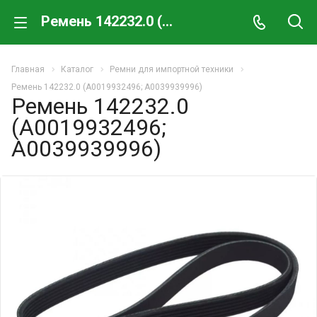
Ремень 142232.0 (A0019932496; A0039939996)
Главная
Каталог
Ремни для импортной техники
Ремень 142232.0 (A0019932496; A0039939996)
Ремень 142232.0
(A0019932496;
A0039939996)