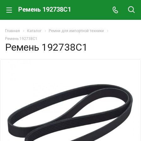
Ремень 192738C1
Главная
Каталог
Ремни для импортной техники
Ремень 192738C1
Ремень 192738C1