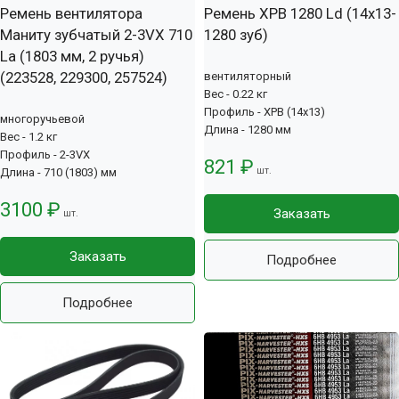
Ремень вентилятора
Ремень XPB 1280 Ld (14х13-
Маниту зубчатый 2-3VX 710
1280 зуб)
La (1803 мм, 2 ручья)
(223528, 229300, 257524)
вентиляторный
Вес - 0.22 кг
Профиль - XPB (14x13)
многоручьевой
Длина - 1280 мм
Вес - 1.2 кг
Профиль - 2-3VX
821 ₽
шт.
Длина - 710 (1803) мм
3100 ₽
Заказать
шт.
Заказать
Подробнее
Подробнее