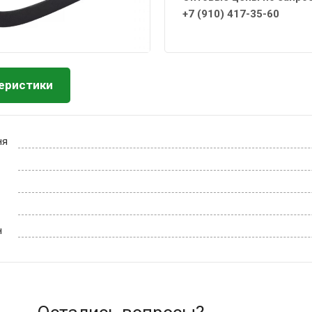
+7 (910) 417-35-60
еристики
ня
н