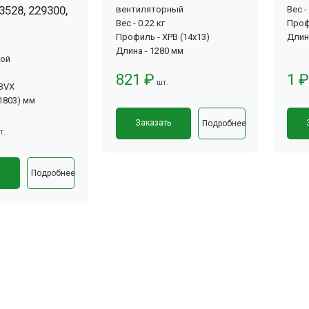
3528, 229300,
вентиляторный
Вес -
Вес - 0.22 кг
Проф
Профиль - XPB (14x13)
Длин
Длина - 1280 мм
вой
821 ₽
1 ₽
шт.
-3VX
(1803) мм
Заказать
Подробнее
т.
ь
Подробнее