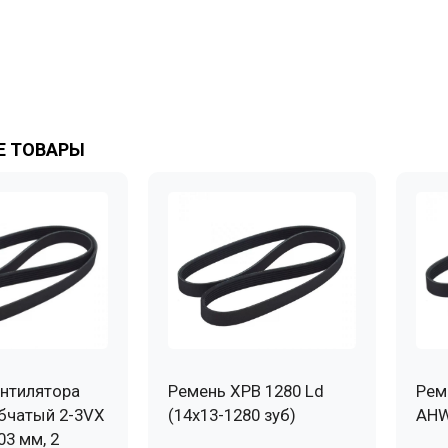
 ТОВАРЫ
нтилятора
Ремень XPB 1280 Ld
Рем
бчатый 2-3VX
(14х13-1280 зуб)
AHW
03 мм, 2