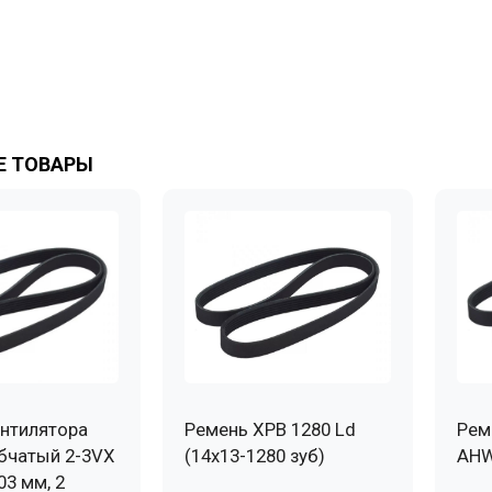
 ТОВАРЫ
нтилятора
Ремень XPB 1280 Ld
Рем
бчатый 2-3VX
(14х13-1280 зуб)
AHW
03 мм, 2