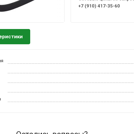
+7 (910) 417-35-60
еристики
ня
н