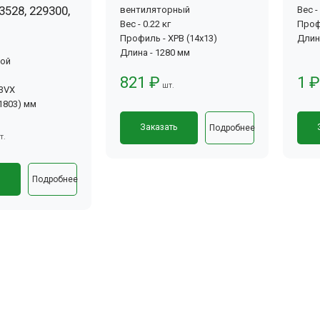
3528, 229300,
вентиляторный
Вес -
Вес - 0.22 кг
Проф
Профиль - XPB (14x13)
Длин
Длина - 1280 мм
вой
821 ₽
1 ₽
шт.
-3VX
(1803) мм
Заказать
Подробнее
т.
ь
Подробнее