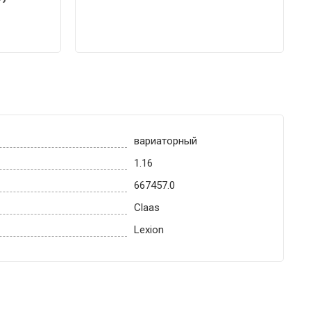
вариаторный
1.16
667457.0
Claas
Lexion