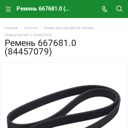
Ремень 667681.0 (84457079)
Главная
Каталог
Ремни для импортной техники
Ремень 667681.0 (84457079)
Ремень 667681.0
(84457079)