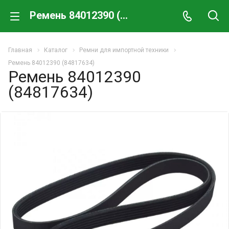
Ремень 84012390 (84817634)
Главная
Каталог
Ремни для импортной техники
Ремень 84012390 (84817634)
Ремень 84012390
(84817634)