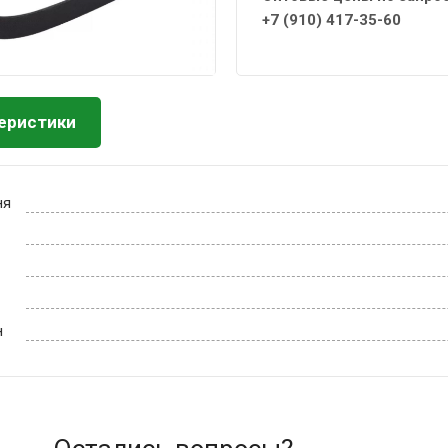
+7 (910) 417-35-60
еристики
ня
н