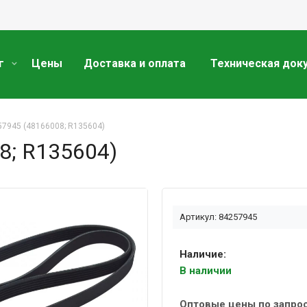
г
Цены
Доставка и оплата
Техническая док
7945 (48166008; R135604)
8; R135604)
Артикул: 84257945
Наличие:
В наличии
Оптовые цены по запро