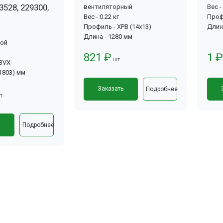
3528, 229300,
вентиляторный
Вес -
Вес - 0.22 кг
Проф
Профиль - XPB (14x13)
Длин
Длина - 1280 мм
вой
821 ₽
1 ₽
шт.
-3VX
(1803) мм
Заказать
Подробнее
т.
ь
Подробнее