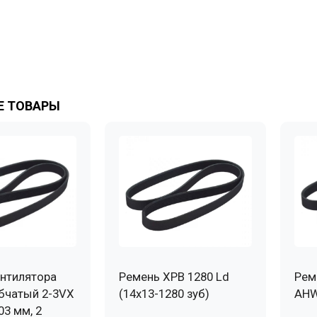
 ТОВАРЫ
нтилятора
Ремень XPB 1280 Ld
Рем
бчатый 2-3VX
(14х13-1280 зуб)
AHW
03 мм, 2