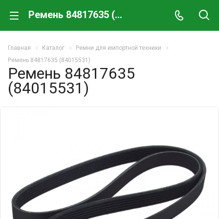
Ремень 84817635 (84015531)
Главная
Каталог
Ремни для импортной техники
Ремень 84817635 (84015531)
Ремень 84817635
(84015531)