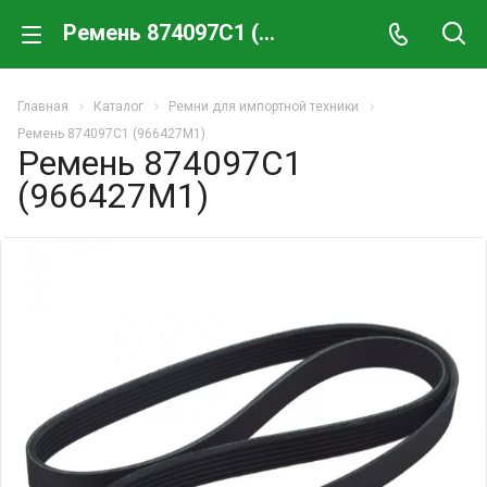
Ремень 874097C1 (966427M1)
Главная
Каталог
Ремни для импортной техники
Ремень 874097C1 (966427M1)
Ремень 874097C1
(966427M1)