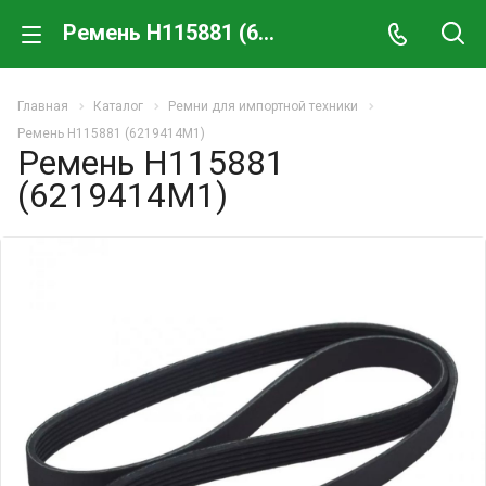
Ремень H115881 (6219414M1)
Главная
Каталог
Ремни для импортной техники
Ремень H115881 (6219414M1)
Ремень H115881
(6219414M1)