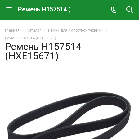
Ремень H157514 (HXE15671)
Главная
Каталог
Ремни для импортной техники
Ремень H157514 (HXE15671)
Ремень H157514
(HXE15671)