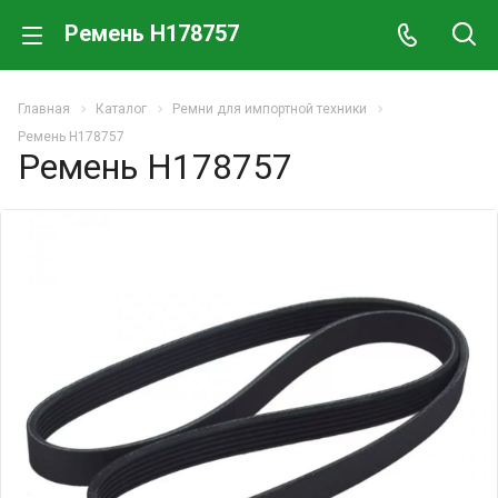
Ремень H178757
Главная
Каталог
Ремни для импортной техники
Ремень H178757
Ремень H178757