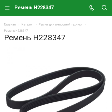
Ремень H228347
Главная
Каталог
Ремни для импортной техники
Ремень H228347
Ремень H228347