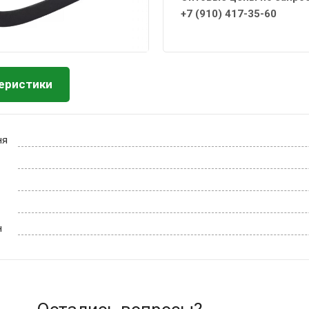
+7 (910) 417-35-60
еристики
ня
н