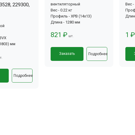
3528, 229300,
вентиляторный
Вес -
Вес - 0.22 кг
Проф
Профиль - XPB (14x13)
Длин
Длина - 1280 мм
вой
821 ₽
1 ₽
шт.
-3VX
(1803) мм
Заказать
Подробнее
т.
ь
Подробнее