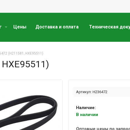
г
Цены
Доставка и оплата
Техническая док
6472 (H211581; HXE95511)
 HXE95511)
Артикул: H236472
Наличие:
В наличии
Оптовые цены по запро