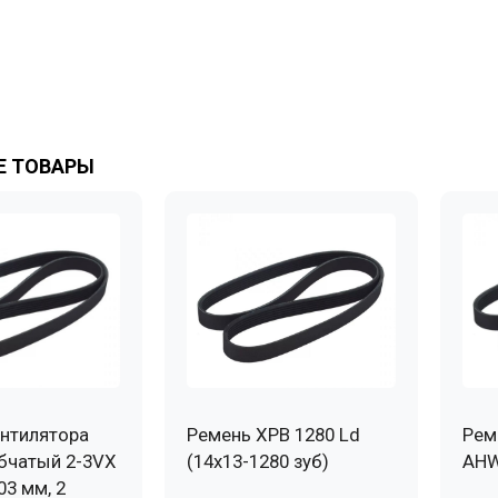
 ТОВАРЫ
нтилятора
Ремень XPB 1280 Ld
Рем
бчатый 2-3VX
(14х13-1280 зуб)
AHW
03 мм, 2