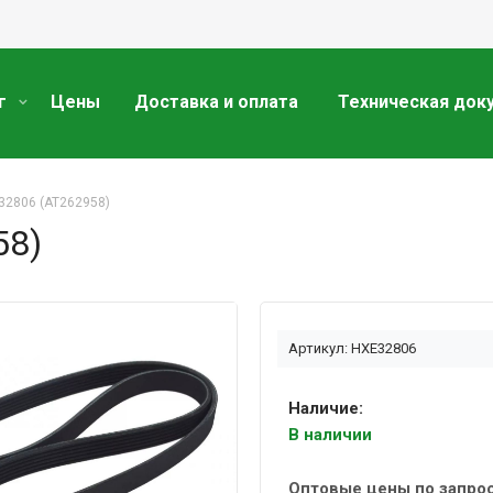
г
Цены
Доставка и оплата
Техническая док
32806 (AT262958)
58)
Артикул: HXE32806
Наличие:
В наличии
Оптовые цены по запро