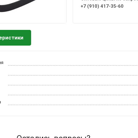
+7 (910) 417-35-60
еристики
ня
н