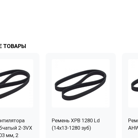
 ТОВАРЫ
нтилятора
Ремень XPB 1280 Ld
Рем
бчатый 2-3VX
(14х13-1280 зуб)
AHW
03 мм, 2