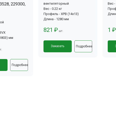
3528, 229300,
вентиляторный
Вес -
Вес - 0.22 кг
Проф
Профиль - XPB (14x13)
Длин
Длина - 1280 мм
вой
821 ₽
1 ₽
шт.
-3VX
(1803) мм
Заказать
Подробнее
т.
ь
Подробнее