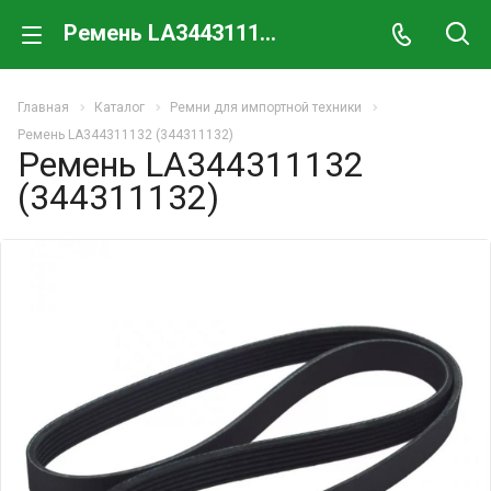
Ремень LA344311132 (344311132)
Главная
Каталог
Ремни для импортной техники
Ремень LA344311132 (344311132)
Ремень LA344311132
(344311132)