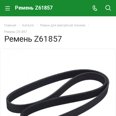
Ремень Z61857
Главная
Каталог
Ремни для импортной техники
Ремень Z61857
Ремень Z61857