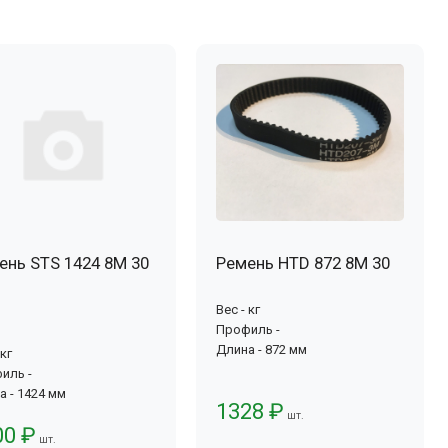
ень STS 1424 8M 30
Ремень HTD 872 8M 30
Вес - кг
Профиль -
Длина - 872 мм
 кг
иль -
а - 1424 мм
1328 ₽
шт.
00 ₽
шт.