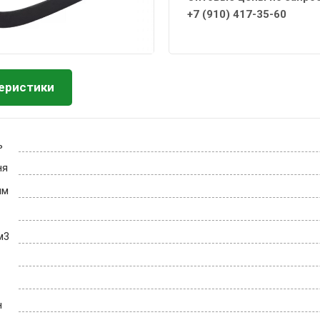
+7 (910) 417-35-60
еристики
ь
ня
мм
м3
н