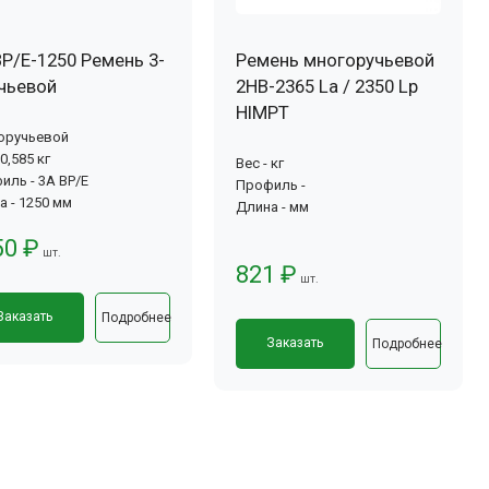
BP/E-1250 Ремень 3-
Ремень многоручьевой
учьевой
2НВ-2365 La / 2350 Lp
HIMPT
оручьевой
 0,585 кг
Вес - кг
иль - 3А BP/E
Профиль -
а - 1250 мм
Длина - мм
50 ₽
шт.
821 ₽
шт.
Заказать
Подробнее
Заказать
Подробнее