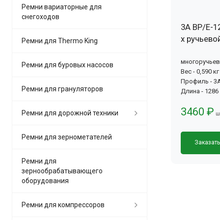
Ремни вариаторные для
снегоходов
3А BP/E-1
х ручьево
Ремни для Thermo King
многоручье
Ремни для буровых насосов
Вес - 0,590 кг
Профиль - 3А
Ремни для грануляторов
Длина - 1286
3460 ₽
Ремни для дорожной техники
ш
Ремни для зернометателей
Заказат
Ремни для
зернообрабатывающего
оборудования
Ремни для компрессоров