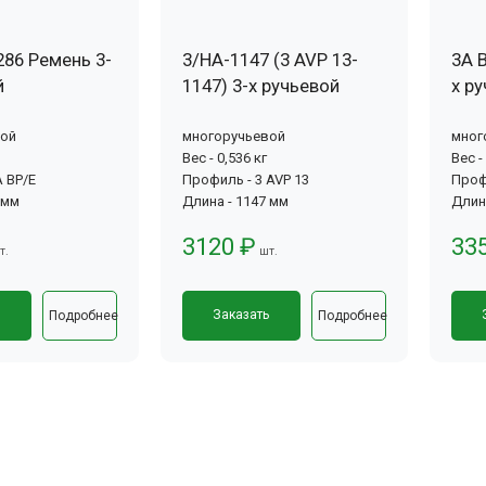
286 Ремень 3-
3/HA-1147 (3 AVP 13-
3А 
й
1147) 3-х ручьевой
х р
вой
многоручьевой
мног
Вес - 0,536 кг
Вес -
 BP/E
Профиль - 3 AVP 13
Проф
 мм
Длина - 1147 мм
Длин
3120 ₽
33
т.
шт.
ь
Заказать
Подробнее
Подробнее