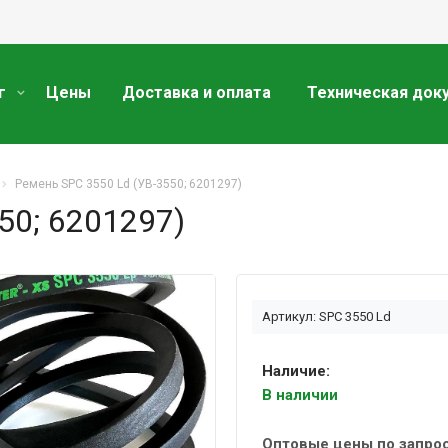
г
Цены
Доставка и оплата
Техническая док
Ремень SPC 3550 Ld (УВ-3550; 6201297)
50; 6201297)
Артикул: SPC 3550 Ld
Наличие:
В наличии
Оптовые цены по запро