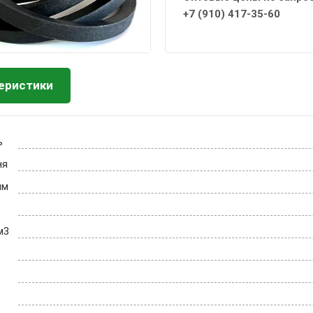
+7 (910) 417-35-60
еристики
ь
ня
мм
м3