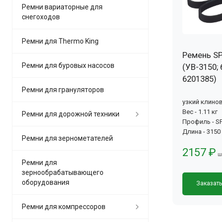
Ремни вариаторные для
снегоходов
Ремни для Thermo King
Ремень SP
Ремни для буровых насосов
(УВ-3150; 
6201385)
Ремни для грануляторов
узкий клино
Вес - 1.11 кг
Ремни для дорожной техники
Профиль - SP
Длина - 3150
Ремни для зернометателей
2157 ₽
ш
Ремни для
зернообрабатывающего
оборудования
Заказат
Ремни для компрессоров