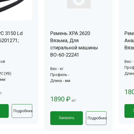
C 3150 Ld
Ремень XPA 2620
Рем
6201271;
Вязьма, Для
Ана
стиральной машины
Вяз
ВО-60-22241
вой
Вес -
Проф
Вес - кг
C (УВ)
Длин
Профиль -
 мм
Длина - мм
18
т.
1890 ₽
шт.
ь
Подробнее
Заказать
Подробнее