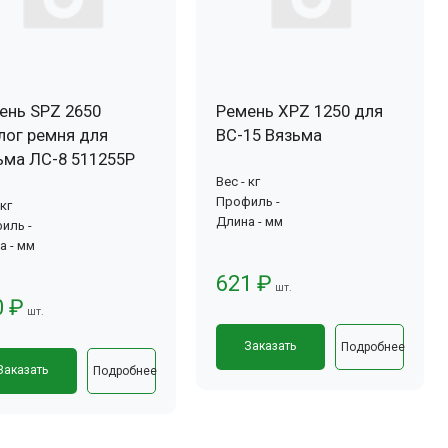
ень SPZ 2650
Ремень XPZ 1250 для
лог ремня для
ВС-15 Вязьма
ьма ЛС-8 511255Р
Вес - кг
Профиль -
 кг
Длина - мм
иль -
а - мм
621 ₽
шт.
0 ₽
шт.
Заказать
Подробнее
Заказать
Подробнее