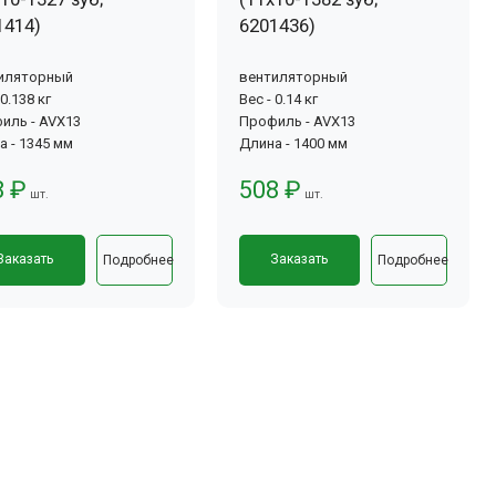
1414)
6201436)
иляторный
вентиляторный
 0.138 кг
Вес - 0.14 кг
иль - AVX13
Профиль - AVX13
а - 1345 мм
Длина - 1400 мм
8 ₽
508 ₽
шт.
шт.
Заказать
Заказать
Подробнее
Подробнее