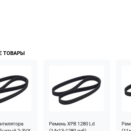
 ТОВАРЫ
нтилятора
Ремень XPB 1280 Ld
Рем
бчатый 2-3VX
(14х13-1280 зуб)
(11х