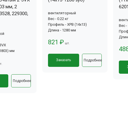
03 мм, 2
620
3528, 229300,
вентиляторный
Вес - 0.22 кг
вент
Профиль - XPB (14x13)
Вес -
Длина - 1280 мм
Проф
вой
Длин
821 ₽
шт.
-3VX
48
(1803) мм
Заказать
Подробнее
т.
ь
Подробнее