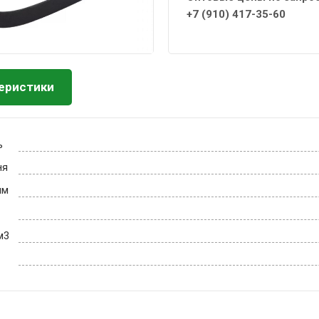
+7 (910) 417-35-60
еристики
ь
ня
мм
м3