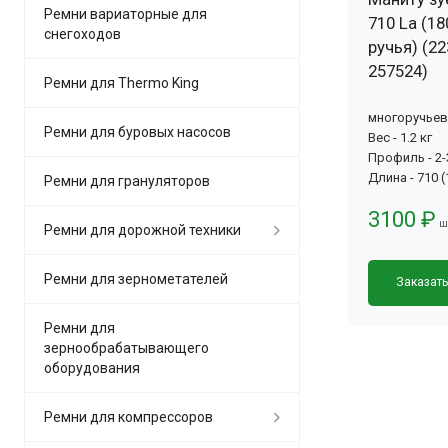
Ремни вариаторные для
710 La (18
снегоходов
ручья) (22
257524)
Ремни для Thermo King
многоручье
Ремни для буровых насосов
Вес - 1.2 кг
Профиль - 2
Длина - 710 
Ремни для грануляторов
3100 ₽
ш
Ремни для дорожной техники
Ремни для зернометателей
Заказат
Ремни для
зернообрабатывающего
оборудования
Ремни для компрессоров