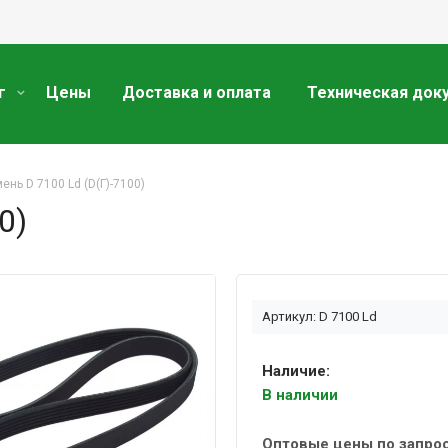
г
Цены
Доставка и оплата
Техническая док
ень D 7100 Ld (D(Г)-7100)
0)
Артикул: D 7100 Ld
Наличие:
В наличии
Оптовые цены по запро