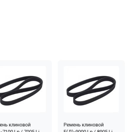
ень клиновой
Ремень клиновой
-7100 Lp / 7005 Li
Е(Д)-9000 Lp / 8905 Li