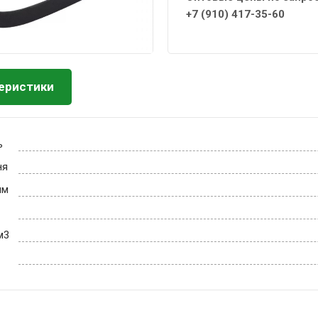
+7 (910) 417-35-60
еристики
ь
ня
мм
м3