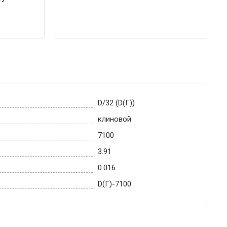
D/32 (D(Г))
клиновой
7100
3.91
0.016
D(Г)-7100