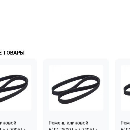
 ТОВАРЫ
линовой
Ремень клиновой
Рем
Lp / 7905 Li
Е(Д)-7500 Lp / 7405 Li
Е(Д)