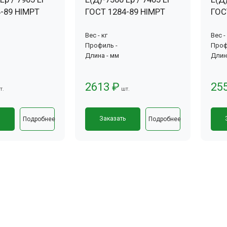
-89 HIMPT
ГОСТ 1284-89 HIMPT
ГОС
Вес - кг
Вес -
Профиль -
Проф
Длина - мм
Длин
2613 ₽
25
т.
шт.
ь
Заказать
Подробнее
Подробнее